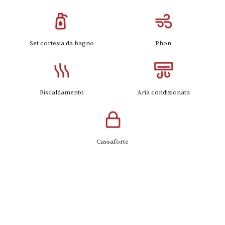
Set cortesia da bagno
Phon
Riscaldamento
Aria condizionata
Cassaforte